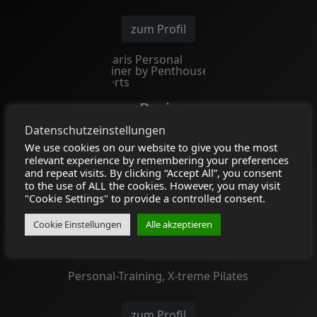
zum Profil
Paris
Datenschutzeinstellungen
Personal-Training, X-treme Pilates
We use cookies on our website to give you the most
relevant experience by remembering your preferences
and repeat visits. By clicking “Accept All”, you consent
zum Profil
to the use of ALL the cookies. However, you may visit
"Cookie Settings" to provide a controlled consent.
Cookie Einstellungen
Alle akzeptieren
Kira
Personal-Training, X-treme Pilates
zum Profil