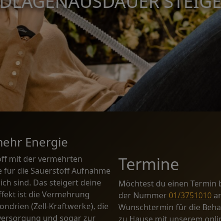
DLAGENAUSDAUER STEIG
BALLET TONE
AEROYOGA®
AFRIKAN YOGA
THERA BAND
mehr Energie
off mit der vermehrten
Termine
e für die Sauerstoff Aufnahme
ch sind. Das steigert deine
Möchtest du einen Termin b
Effekt ist die Vermehrung
der Nummer
01/3751010
an
ondrien (Zell-Kraftwerke), die
Wunschtermin für die Beh
versorgung und sogar zur
zu Hause mit unserem onlin