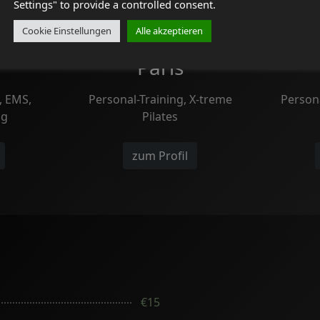
Settings" to provide a controlled consent.
Cookie Einstellungen
Alle akzeptieren
Paris
, EMS,
Personal-Training, X-treme
Persona
ng
Pilates
zum Profil
€15