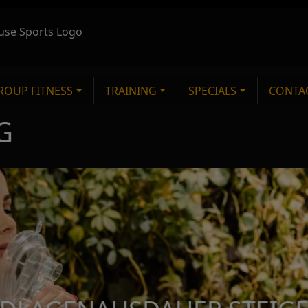
ROUP FITNESS
TRAINING
SPECIALS
CONTA
GROUP FITNESS PLAN
PERSONAL TRAINING
WELLNESS
G
X-TREME PILATES
KABELLOSES EMS TRAINING
KRYOSAUNA
BODY&SOUL CYCLING
HÖHENTRAINING
COLLARIUM
FUNCTIONAL TRAINING
EGYM
HYDROJET MASSAG
BOXEN
MASSAGE
KICKBOXEN
VINYASA FLOW