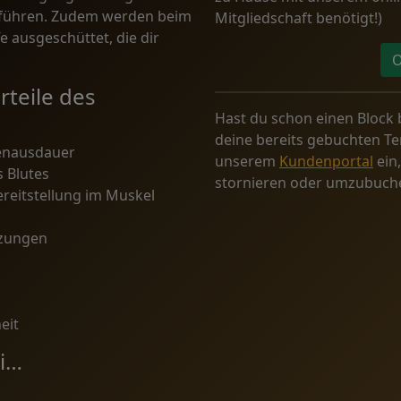
 führen. Zudem werden beim
Mitgliedschaft benötigt!)
 ausgeschüttet, die dir
O
rteile des
Hast du schon einen Block 
deine bereits gebuchten Te
genausdauer
unserem
Kunden
p
ortal
ein
 Blutes
stornieren oder umzubuch
reitstellung im Muskel
tzungen
eit
ei…